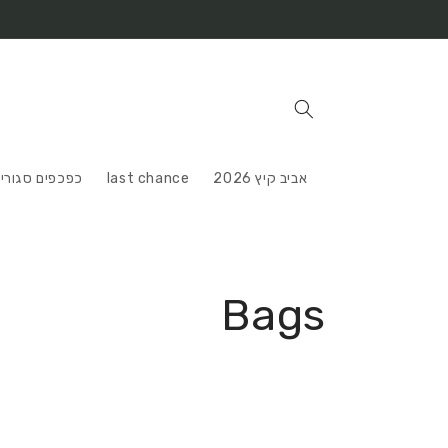
דלג
לתוכן
אביב קיץ 2026
last chance
כפכפים סגורי
א
Bags
ו
ס