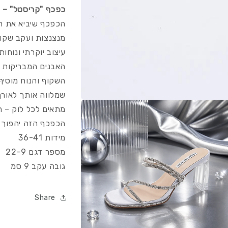
כפכף "קריסטל" – זו
הכפכף שיביא את ה
מנצנצות ועקב שקוף
עיצוב יוקרתי ונוחות
האבנים המבריקות מ
השקוף והנוח מוסיף
שמלווה אותך לאורך
Open
מתאים לכל לוק – ה
media
1
הכפכף הזה יהפוך ל
in
gallery
מידות 36-41
view
מספר דגם 22-9
גובה עקב 9 סמ
Share