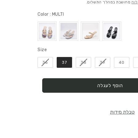
לוח
מחושבת במהלך התשלום.
Color
Color
:
MULTI
Size
Size
36
37
38
39
40
הוסף לעגלה
טבלת מידות