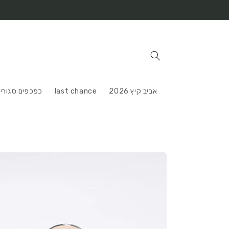
דלג
לתוכן
אביב קיץ 2026
last chance
כפכפים סגורי
דלג
למידע
על
מוצרים